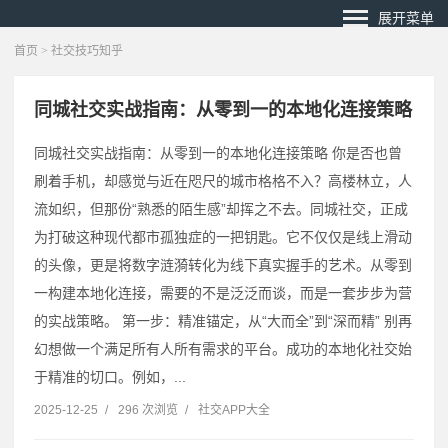
展开菜单
首页
> 社交技巧知乎
同城社交实战指南：从零到一的本地化连接策略
同城社交实战指南：从零到一的本地化连接策略 你是否也曾
刷着手机，却感觉与近在咫尺的城市格格不入？高楼林立，人
流如织，但那份“熟悉的陌生感”却挥之不去。同城社交，正成
为打破这种现代都市孤独症的一把钥匙。它不仅仅是线上滑动
的头像，更是将数字涟漪转化为线下真实握手的艺术。从零到
一构建本地化连接，需要的不是泛泛而谈，而是一套步步为营
的实战策略。 第一步：精准锚定，从“大而全”到“深而精” 别再
幻想做一个满足所有人所有需求的平台。成功的本地化社交始
于精准的切口。例如，...
2025-12-25
/
296 次浏览
/
社交APP大全