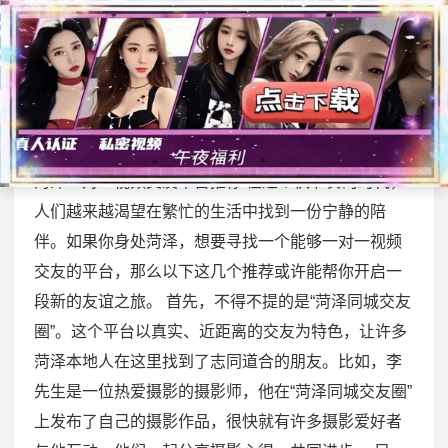
展开菜单
首页
>
附近交友攻略
菏泽一对一视频交友平台推荐
2026-04-09
/
316 次浏览
/
附近交友攻略
菏泽一对一视频交友平台推荐 在这个快节奏的时代，
人们越来越渴望在繁忙的生活中找到一份宁静的陪
伴。如果你身处菏泽，想要寻找一个能够一对一视频
交友的平台，那么以下这几个推荐或许能帮你开启一
段新的友谊之旅。 首先，不得不提的是“菏泽同城交友
圈”。这个平台以真实、近距离的交友为特色，让许多
菏泽本地人在这里找到了志同道合的朋友。比如，李
先生是一位热爱摄影的摄影师，他在“菏泽同城交友圈”
上发布了自己的摄影作品，很快就有许多摄影爱好者