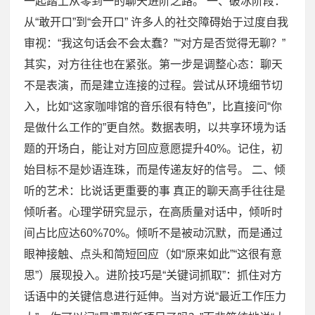
一起踏上从零到一的聊天进阶之路。 一、破冰阶段：
从“敢开口”到“会开口” 许多人的社交障碍始于过度自我
审视：“我这句话会不会太蠢？”“对方是否觉得无聊？”
其实，对方往往也在紧张。第一步是调整心态：聊天
不是表演，而是建立连接的过程。尝试从环境细节切
入，比如“这家咖啡馆的音乐很有特色”，比直接问“你
是做什么工作的”更自然。数据表明，以共享环境为话
题的开场白，能让对方回应意愿提升40%。记住，初
始目标不是妙语连珠，而是传递友好的信号。 二、倾
听的艺术：比说话更重要的事 真正的聊天高手往往是
倾听者。心理学研究显示，在高质量对话中，倾听时
间占比应达60%70%。倾听不是被动沉默，而是通过
眼神接触、点头和简短回应（如“原来如此”“这很有意
思”）展现投入。进阶技巧是“关键词抓取”：抓住对方
话语中的关键信息进行延伸。当对方说“最近工作压力