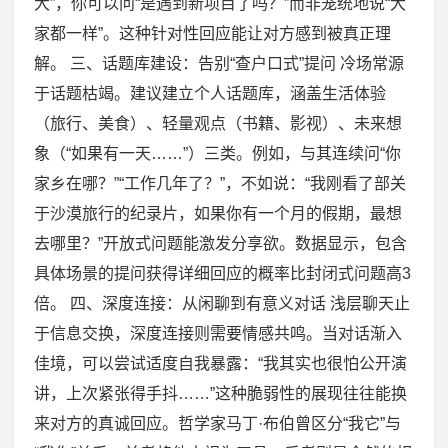
大”，你可以问“是遇到新项目了吗？”而非笼统地说“大
家都一样”。这种针对性回应能让对方感到被真正理
解。 三、话题库建设：告别“查户口式”提问 冷场常源
于话题枯竭。建议建立个人话题库，涵盖生活体验
（旅行、美食）、轻量观点（书籍、影视）、未来想
象（“如果有一天……”）三类。例如，与其连续问“你
家乡在哪？”“工作几年了？”，不如说：“我刚看了部关
于沙漠旅行的纪录片，如果你有一个月的假期，最想
去哪里？”开放式问题能激发分享欲。数据显示，包含
具体场景的提问获得详细回应的概率比封闭式问题高3
倍。 四、深度连接：从闲聊到有意义对话 浅层聊天止
于信息交换，深度连接则需要情感共鸣。当对话渐入
佳境，可以尝试适度自我暴露：“我其实也很怕公开演
讲，上次紧张得手抖……”这种脆弱性的展现往往能换
来对方的真诚回应。哲学家马丁·布伯曾区分“我它”与