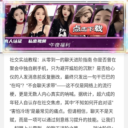
展开菜单
首页
>
同城交友专题
社交实战教程：从零到一的聊天进
阶指南
2025-12-16
/
330 次浏览
/
同城交友专题
社交实战教程：从零到一的聊天进阶指南 你是否曾在
聚会中独自刷手机，只为避开尴尬的沉默？是否给心
仪的人发消息前反复删改，最终只发出一句干巴巴的
“在吗”？“不会聊天求带”——这不仅是网络上的流行
梗，更是无数人内心真实的呐喊。据统计，超六成的
年轻人自认存在社交焦虑，其中“不知如何开启对话”
“害怕冷场”是最常见的痛点。但请相信，聊天不是天
赋，而是一项可以通过刻意练习提升的技能。让我们