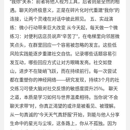
“我你”关系：前者将他人视为工具，后者则是全然的相
遇。聊天的终极意义，正是在碎片化时代重建“我你”的
连接，让两个灵魂在对话中彼此照见。 五、实战演
练：微小行动带来巨大改变 从今天起，每天做一个微
练习：对便利店店员说声“辛苦了”，在电梯里向邻居微
笑点头，在群里回应一个容易被忽略的发言。这些低
风险实践能逐步重建社交自信。记录哪些话题容易引
发互动，哪些回应方式让对方眼睛发亮。社交如登
山，进步不在陡峭飞跃，而在持续前行。每一次尝试
都在重塑你的神经网络——研究发现，持续3个月的社
交练习可使大脑对社交反馈的敏感度提升25%。 聊天
之道，本质是学习如何与世界温柔相待。当你说“不会
聊天求带”时，你真正渴望的或许是被看见、被理解。
从一句真诚的“今天天气真舒服”开始，到能与他人分享
生命中的星光与尘埃，这条路上，你从不孤独。因为