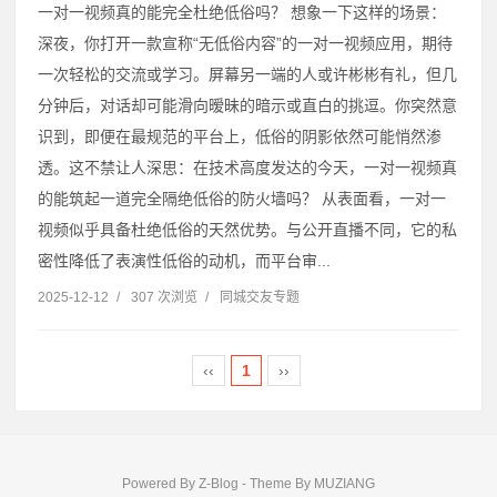
一对一视频真的能完全杜绝低俗吗？ 想象一下这样的场景：
深夜，你打开一款宣称“无低俗内容”的一对一视频应用，期待
一次轻松的交流或学习。屏幕另一端的人或许彬彬有礼，但几
分钟后，对话却可能滑向暧昧的暗示或直白的挑逗。你突然意
识到，即便在最规范的平台上，低俗的阴影依然可能悄然渗
透。这不禁让人深思：在技术高度发达的今天，一对一视频真
的能筑起一道完全隔绝低俗的防火墙吗？ 从表面看，一对一
视频似乎具备杜绝低俗的天然优势。与公开直播不同，它的私
密性降低了表演性低俗的动机，而平台审...
2025-12-12
/
307 次浏览
/
同城交友专题
‹‹
1
››
Powered By
Z-Blog
- Theme By
MUZIANG