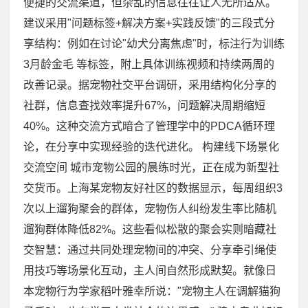
便捷的交流渠道，但杂乱的信息往往让人无所适从。
建议采用"问题标签+解决方案+实践反馈"的三段式分
享结构：例如在讨论"幼犬分离焦虑"时，标注行为训练
3月龄金毛 等标签，附上具体训练视频和持续两周的
改善记录。据宠物社交平台调研，采用结构化分享的
社群，信息查找效率提升67%，问题解决周期缩短
40%。这种交流方式暗合了管理学中的PDCA循环理
论，在分享中实现经验的迭代进化。 构建线下场景化
交流空间 城市宠物公园的晨练时光，正在成为新型社
交货币。上海某宠物友好社区的数据显示，每周组织3
次以上遛狗聚会的群体，宠物伤人纠纷发生率比随机
遛狗群体降低82%。这些看似松散的聚会实则暗藏社
交智慧：通过共同处理宠物间的冲突、分享牵引绳使
用技巧等场景化互动，主人间自然形成默契。就像日
本宠物行为学家稻叶雅幸所说："宠物主人在调解猫狗