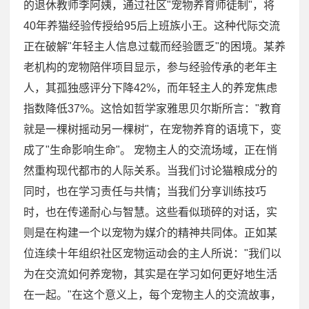
的退休教师李阿姨，通过社区"宠物养育师徒制"，将
40年养猫经验传授给95后上班族小王。这种代际交流
正在破解"年轻主人信息过载而经验匮乏"的困境。某养
老机构的宠物陪伴项目显示，参与经验传承的老年主
人，其孤独感评分下降42%，而年轻主人的养宠焦虑
指数降低37%。这恰如哲学家雅思贝尔斯所言："教育
就是一棵树摇动另一棵树"，在宠物养育的语境下，变
成了"生命影响生命"。 宠物主人的交流场域，正在悄
然重构现代都市的人际关系。当我们讨论猫粮成分的
同时，也在学习责任与共情；当我们分享训练技巧
时，也在传递耐心与智慧。这些看似琐碎的对话，实
则是在构建一个以宠物为媒介的精神共同体。正如某
位连续十年组织社区宠物运动会的主人所说："我们以
为在交流如何养宠物，其实是在学习如何更好地生活
在一起。"在这个意义上，每个宠物主人的交流故事，