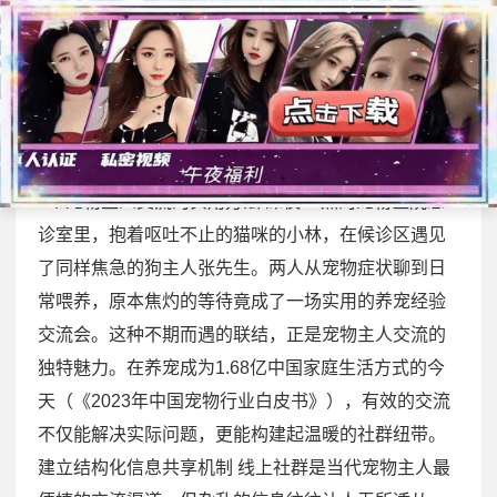
展开菜单
首页
>
同城交友专题
5个宠物主人交流的实用方法
2025-12-11
/
303 次浏览
/
同城交友专题
5个宠物主人交流的实用方法 深夜11点的宠物医院急
诊室里，抱着呕吐不止的猫咪的小林，在候诊区遇见
了同样焦急的狗主人张先生。两人从宠物症状聊到日
常喂养，原本焦灼的等待竟成了一场实用的养宠经验
交流会。这种不期而遇的联结，正是宠物主人交流的
独特魅力。在养宠成为1.68亿中国家庭生活方式的今
天（《2023年中国宠物行业白皮书》），有效的交流
不仅能解决实际问题，更能构建起温暖的社群纽带。
建立结构化信息共享机制 线上社群是当代宠物主人最