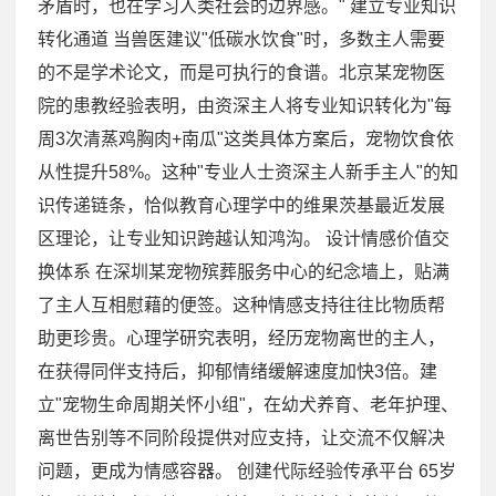
矛盾时，也在学习人类社会的边界感。" 建立专业知识
转化通道 当兽医建议"低碳水饮食"时，多数主人需要
的不是学术论文，而是可执行的食谱。北京某宠物医
院的患教经验表明，由资深主人将专业知识转化为"每
周3次清蒸鸡胸肉+南瓜"这类具体方案后，宠物饮食依
从性提升58%。这种"专业人士资深主人新手主人"的知
识传递链条，恰似教育心理学中的维果茨基最近发展
区理论，让专业知识跨越认知鸿沟。 设计情感价值交
换体系 在深圳某宠物殡葬服务中心的纪念墙上，贴满
了主人互相慰藉的便签。这种情感支持往往比物质帮
助更珍贵。心理学研究表明，经历宠物离世的主人，
在获得同伴支持后，抑郁情绪缓解速度加快3倍。建
立"宠物生命周期关怀小组"，在幼犬养育、老年护理、
离世告别等不同阶段提供对应支持，让交流不仅解决
问题，更成为情感容器。 创建代际经验传承平台 65岁