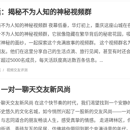
话：揭秘不为人知的神秘视频群
秘不为人知的神秘视频群 夜幕低垂，华灯初上，重庆这座山城在
个不为人知的神秘视频群，它就像隐藏在繁华背后的秘密花园，
神秘的面纱，一起探索这个充满故事的视频群。 这个视频群名为
网友。他们在这里分享自己的生活点滴、旅行见闻，甚至有时还
超过5000名成员，每天活跃度高达数百条信息。...
览
/
视频交友评测
，一对一聊天交友新风尚
一聊天交友新风尚 在这个快节奏的时代，我们渴望找到一个安静
历史悠久的文化名城，如今悄然兴起了一股新的交友风尚——一
，与志同道合的朋友畅谈人生，感受真挚的情感。 走进碑林区，
的街道、青砖灰瓦的民居，仿佛将你带回到那个充满诗意的年代