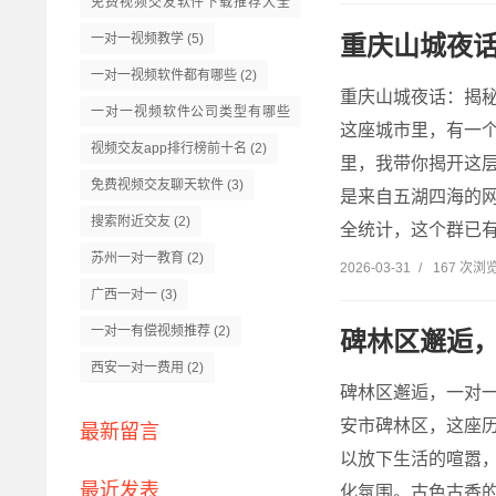
免费视频交友软件下载推荐大全
(5)
重庆山城夜
一对一视频教学
(5)
一对一视频软件都有哪些
(2)
重庆山城夜话：揭
一对一视频软件公司类型有哪些
这座城市里，有一
(2)
视频交友app排行榜前十名
(2)
里，我带你揭开这层
免费视频交友聊天软件
(3)
是来自五湖四海的
搜索附近交友
(2)
全统计，这个群已有
苏州一对一教育
(2)
2026-03-31
/
167 次浏
广西一对一
(3)
一对一有偿视频推荐
(2)
碑林区邂逅
西安一对一费用
(2)
碑林区邂逅，一对
安市碑林区，这座
最新留言
以放下生活的喧嚣
最近发表
化氛围。古色古香