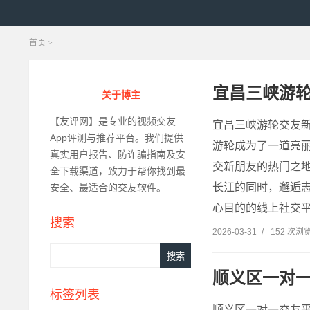
首页
>
宜昌三峡游
关于博主
【友评网】是专业的视频交友
宜昌三峡游轮交友新
App评测与推荐平台。我们提供
游轮成为了一道亮
真实用户报告、防诈骗指南及安
交新朋友的热门之
全下载渠道，致力于帮你找到最
长江的同时，邂逅
安全、最适合的交友软件。
心目的的线上社交平
搜索
2026-03-31
/
152 次浏
顺义区一对
标签列表
顺义区一对一交友