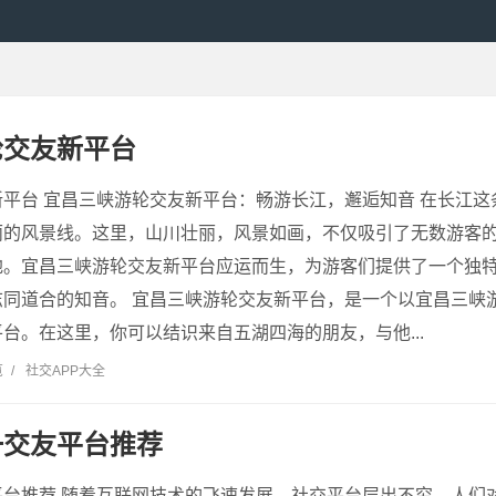
轮交友新平台
平台 宜昌三峡游轮交友新平台：畅游长江，邂逅知音 在长江
丽的风景线。这里，山川壮丽，风景如画，不仅吸引了无数游客
地。宜昌三峡游轮交友新平台应运而生，为游客们提供了一个独
志同道合的知音。 宜昌三峡游轮交友新平台，是一个以宜昌三峡
台。在这里，你可以结识来自五湖四海的朋友，与他...
览
/
社交APP大全
一交友平台推荐
平台推荐 随着互联网技术的飞速发展，社交平台层出不穷，人们