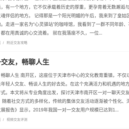
后，有一个地方，它不仅承载着历史的厚重，更孕育着无数邂逅
灵魂伴侣的地方。 记得那是一个阳光明媚的午后，我来到了皇姑
。走进一家名为“心灵驿站”的咖啡馆，我看到了一群不同年龄
都在用真诚的心交流着。 就在我落座不久，一位...
览
/
附近交友攻略
一交友，畅聊人生
，畅聊人生 南开区，这座位于天津市中心的文化教育重镇，不仅
是年轻人交友、畅谈人生的好去处。在这个充满活力和机遇的地
方式。本文将从专业角度出发，探讨天津市南开区一对一聊天交
来，随着社交方式的多样化，传统的集体交友活动逐渐被个性化、
展报告》显示，2019年我国一对一交友用户规模已达到1...
览
/
视频交友评测