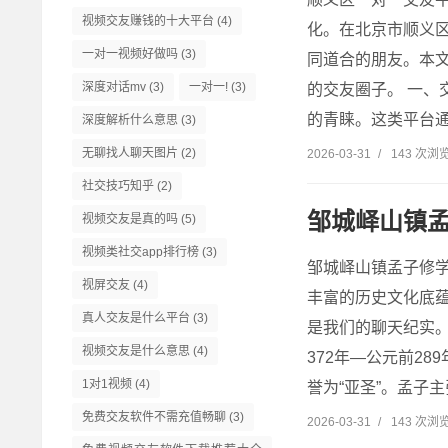
视频交友赚钱的十大平台
(4)
化。在北京市顺义
一对一视频好做吗
(3)
同道合的朋友。本
深度对话mv
(3)
一对一!
(3)
的交友圈子。 一、
的青睐。这类平台通
深度解析什么意思
(3)
无聊找人聊天图片
(2)
2026-03-31
/
143 次浏
社交技巧知乎
(2)
邹城峄山镇
视频交友是真的吗
(5)
视频类社交app排行榜
(3)
邹城峄山镇孟子修
视屏交友
(4)
丰富的历史文化底
真人交友是什么平台
(3)
是我们的聊天纪实。
视频交友是什么意思
(4)
372年—公元前2
1对1视频
(4)
誉为“亚圣”。孟子主张
免费交友软件不需充值畅聊
(3)
2026-03-31
/
143 次浏