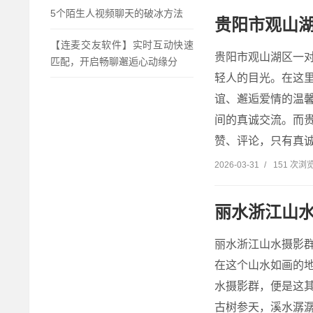
5个陌生人视频聊天的破冰方法
贵阳市观山
【连麦交友软件】实时互动快速
贵阳市观山湖区一
匹配，开启畅聊邂逅心动缘分
轻人的目光。在这里
谊、邂逅爱情的温
间的真诚交流。而
赞、评论，只有真诚
2026-03-31
/
151 次浏
丽水浙江山
丽水浙江山水摄影
在这个山水如画的
水摄影群，便是这
古树参天，溪水潺