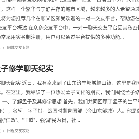
区，这样一个繁华与宁静并存的城市区域，越来越多的人希望通
文将为您推荐几个在顺义区颇受欢迎的一对一交友平台，帮助您
交友平台概述 在众多交友平台中，一对一聊天交友平台因其私
常采用实名制注册，用户可以通过平台提供的多种功能...
览
/
同城交友专题
孟子修学聊天纪实
学聊天纪实 近日，我有幸来到了山东济宁邹城峄山镇，这里是我
蕴。在这里，我结识了一位热爱孟子文化的朋友，我们围绕孟子
 一、了解孟子及其修学思想 首先，我们共同回顾了孟子的生
89年），名轲，字子舆，战国时期鲁国邹（今山东邹城）人。他
“仁政”、“王道”，强调“民为贵，社...
览
/
附近交友攻略