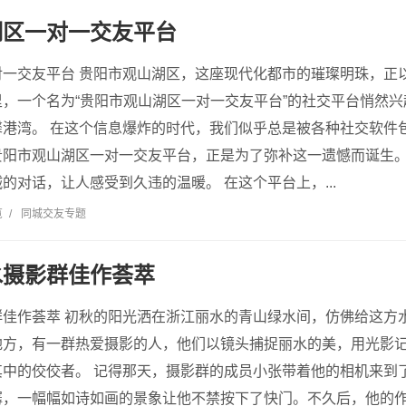
湖区一对一交友平台
对一交友平台 贵阳市观山湖区，这座现代化都市的璀璨明珠，正
，一个名为“贵阳市观山湖区一对一交友平台”的社交平台悄然
馨港湾。 在这个信息爆炸的时代，我们似乎总是被各种社交软件
贵阳市观山湖区一对一交友平台，正是为了弥补这一遗憾而诞生
的对话，让人感受到久违的温暖。 在这个平台上，...
览
/
同城交友专题
水摄影群佳作荟萃
群佳作荟萃 初秋的阳光洒在浙江丽水的青山绿水间，仿佛给这方
地方，有一群热爱摄影的人，他们以镜头捕捉丽水的美，用光影
其中的佼佼者。 记得那天，摄影群的成员小张带着他的相机来到
潺，一幅幅如诗如画的景象让他不禁按下了快门。不久后，他的