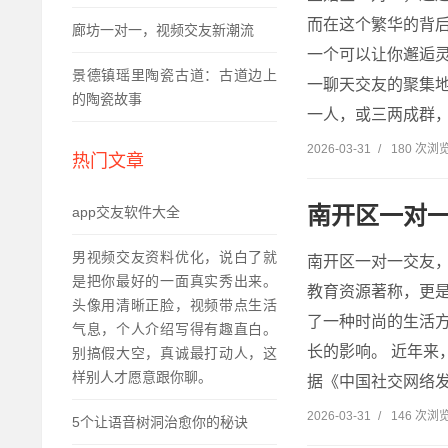
而在这个繁华的背
廊坊一对一，视频交友新潮流
一个可以让你邂逅
景德镇瑶里陶瓷古道：古道边上
一聊天交友的聚集地
的陶瓷故事
一人，或三两成群，
2026-03-31
/
180 次浏
热门文章
南开区一对
app交友软件大全
男视频交友资料优化，说白了就
南开区一对一交友
是把你最好的一面真实秀出来。
教育资源著称，更
头像用清晰正脸，视频带点生活
了一种时尚的生活
气息，个人介绍写得有趣直白。
长的影响。 近年
别搞假大空，真诚最打动人，这
样别人才愿意跟你聊。
据《中国社交网络发
2026-03-31
/
146 次浏
5个让语音树洞治愈你的秘诀